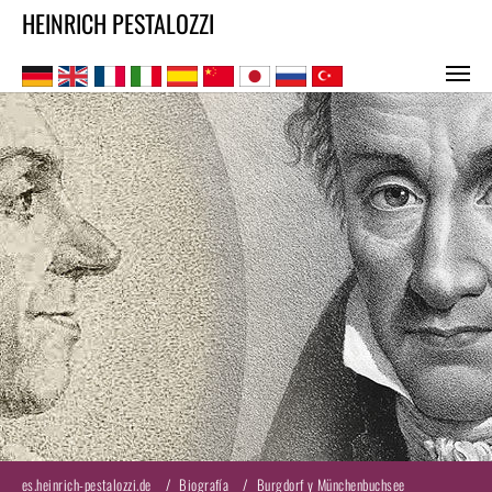
HEINRICH PESTALOZZI
Saltar al contenido principal
es.heinrich-pestalozzi.de
Biografía
Burgdorf y Münchenbuchsee